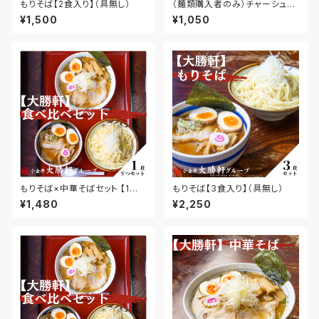
もりそば【2食入り】（具無し）
（麺類購入者のみ）チャーシュー
ブロック約300g
¥1,500
¥1,050
もりそば×中華そばセット 【1食
もりそば【3食入り】（具無し）
ずつ、合計2食】（具無し）
¥1,480
¥2,250