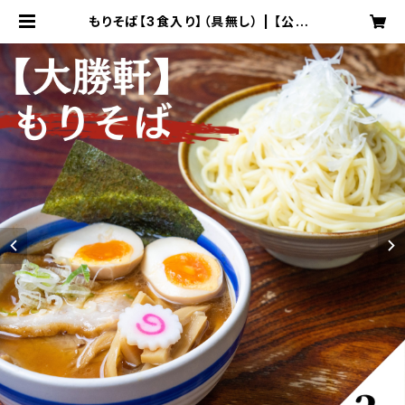
もりそば【3食入り】（具無し） | 【公式】
小金井大勝軒ネットショップ